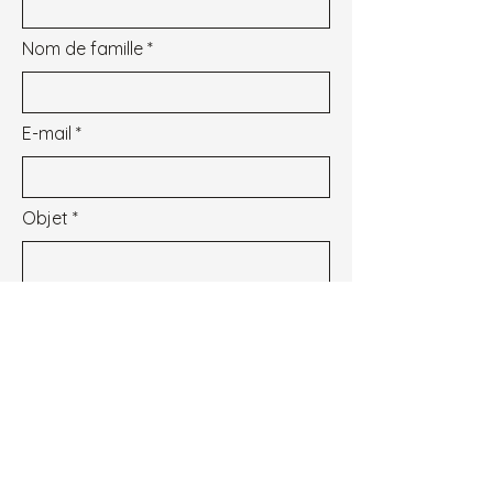
Nom de famille
E-mail
Objet
Message
Je souhaite m'inscrire à la newsletter.
Voir les conditions d'utilisation
Envoyer