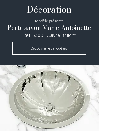
Décoration
Modèle présenté
Porte savon Marie-Antoinette
Ref. 5300 | Cuivre Brillant
Découvrir les modèles