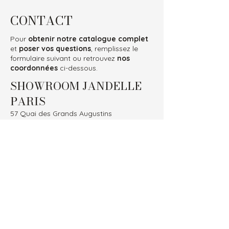
CONTACT
Pour
obtenir notre catalogue complet
et
poser vos questions
, remplissez le
formulaire suivant ou retrouvez
nos
coordonnées
ci-dessous.
SHOWROOM JANDELLE
PARIS
57 Quai des Grands Augustins
75006 Paris
FRANCE
Bus et métro : Pont Neuf
contact@jandelle.com
01 43 57 32 42
RÉSEAUX SOCIAUX