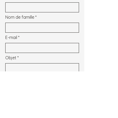
Nom de famille
E-mail
Objet
Message
Je souhaite m'inscrire à la newsletter.
Voir les conditions d'utilisation
Envoyer