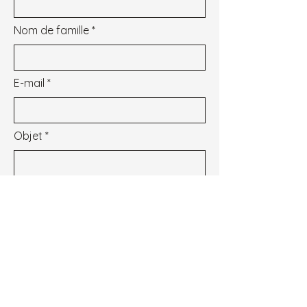
Nom de famille
E-mail
Objet
Message
Je souhaite m'inscrire à la newsletter.
Voir les conditions d'utilisation
Envoyer