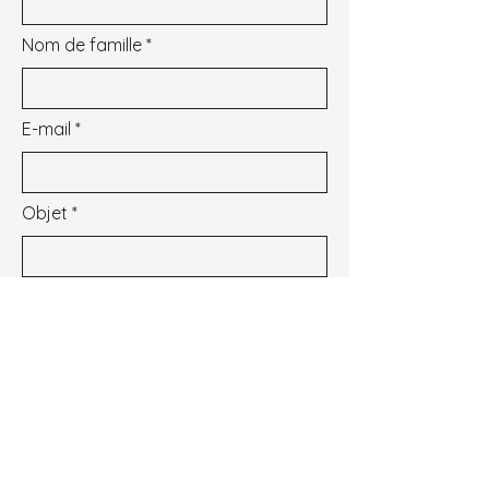
Nom de famille
E-mail
Objet
Message
Je souhaite m'inscrire à la newsletter.
Voir les conditions d'utilisation
Envoyer