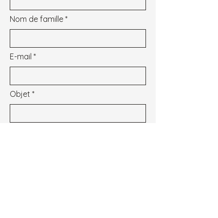
Nom de famille
E-mail
Objet
Message
Je souhaite m'inscrire à la newsletter.
Voir les conditions d'utilisation
Envoyer