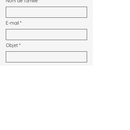
Nom de famille
E-mail
Objet
Message
Je souhaite m'inscrire à la newsletter.
Voir les conditions d'utilisation
Envoyer