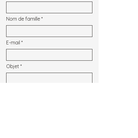
Nom de famille
E-mail
Objet
Message
Je souhaite m'inscrire à la newsletter.
Voir les conditions d'utilisation
Envoyer