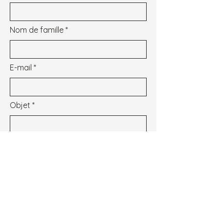
Nom de famille
E-mail
Objet
Message
Je souhaite m'inscrire à la newsletter.
Voir les conditions d'utilisation
Envoyer