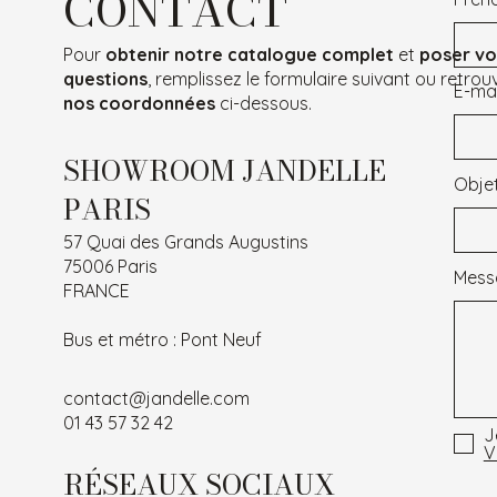
CONTACT
Pour
obtenir notre catalogue complet
et
poser vo
questions
, remplissez le formulaire suivant ou retrou
E-mai
nos coordonnées
ci-dessous.
SHOWROOM JANDELLE
Obje
PARIS
57 Quai des Grands Augustins
75006 Paris
Mess
FRANCE
Bus et métro : Pont Neuf
contact@jandelle.com
01 43 57 32 42
J
V
RÉSEAUX SOCIAUX