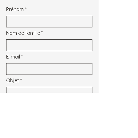
Prénom
Nom de famille
E-mail
Objet
Message
Je souhaite m'inscrire à la newsletter.
Voir les conditions d'utilisation