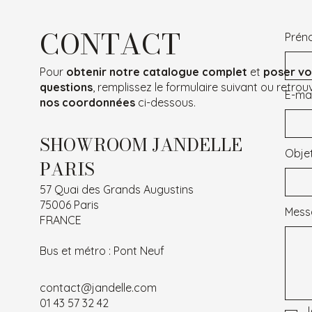
CONTACT
Prén
Pour
obtenir notre catalogue complet
et
poser vo
questions
, remplissez le formulaire suivant ou retrou
E-mai
nos coordonnées
ci-dessous.
SHOWROOM JANDELLE
Obje
PARIS
57 Quai des Grands Augustins
75006 Paris
Mess
FRANCE
Bus et métro : Pont Neuf
contact@jandelle.com
01 43 57 32 42
J