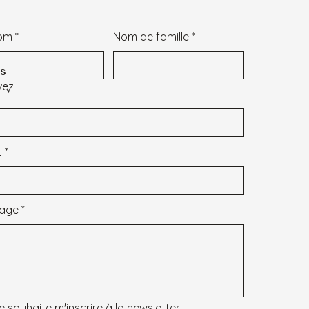
om
Nom de famille
s
vez
l
t
age
e souhaite m'inscrire à la newsletter.