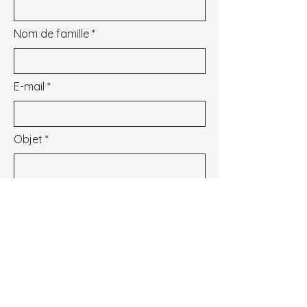
Nom de famille
E-mail
Objet
Message
Je souhaite m'inscrire à la newsletter.
Voir les conditions d'utilisation
Envoyer