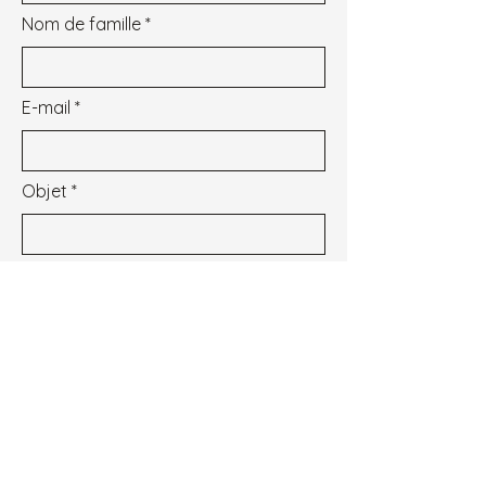
Nom de famille
E-mail
Objet
Message
Je souhaite m'inscrire à la newsletter.
Voir les conditions d'utilisation
Envoyer